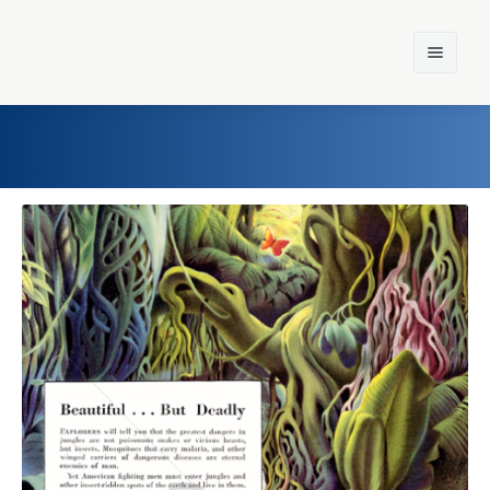
Home
Einst und Heute
Marken
Konzerne
Epoche