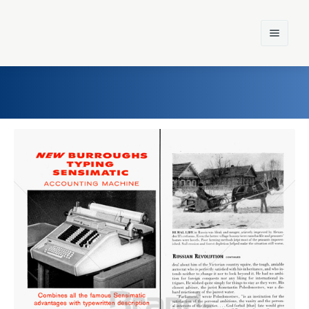
Home
Einst und Heute
Marken
Konzerne
Epoche