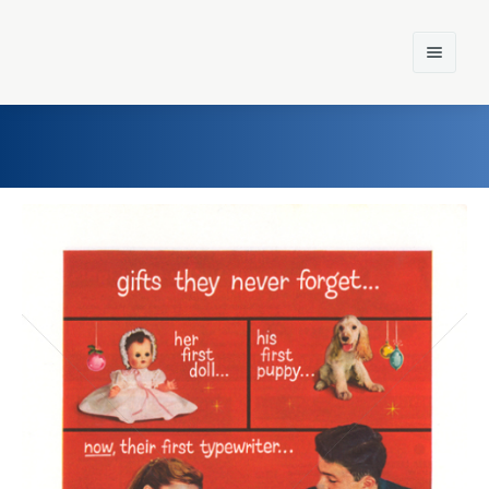
Home
Einst und Heute
Marken
Konzerne
Epoche