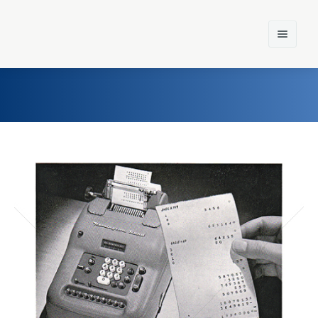
Home
Einst und Heute
Marken
Konzerne
Epoche