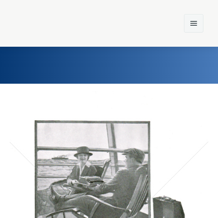
Home
Einst und Heute
Marken
Konzerne
Epoche