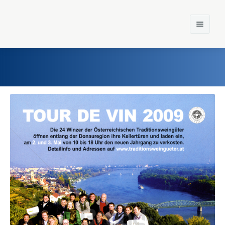
Home
Einst und Heute
Marken
Konzerne
Epoche