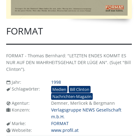
FORMAT
FORMAT - Thomas Bernhard: "LETZTEN ENDES KOMMT ES
NUR AUF DEN WAHRHEITSGEHALT DER LÜGE AN". (Sujet "Bill
Clinton").
Jahr:
1998
Schlagwörter:
Medien
Bill Clinton
Nachrichten-Magazin
Agentur:
Demner, Merlicek & Bergmann
Konzern:
Verlagsgruppe NEWS Gesellschaft
m.b.H.
Marke:
FORMAT
Webseite:
www.profil.at