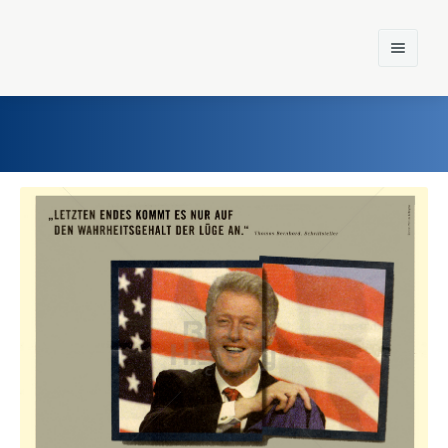
Home
Einst und Heute
Marken
Konzerne
Epoche