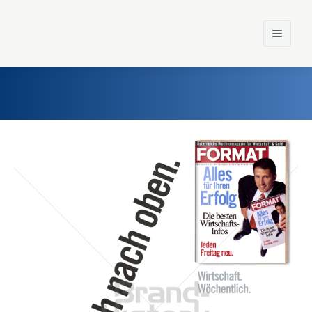
Home
Einst und Heute
Marken
Konzerne
Epoche