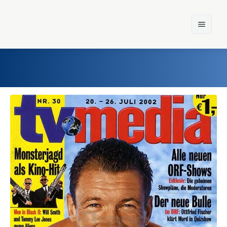
Home
Einst und Heute
Marken
Konzerne
Epoche