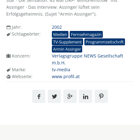
Star · Die Sensation: 43 Mal ORF-"Millionenshow" mit
Assinger · Das Interview: Assinger lüftet sein
Erfolgsgeheimnis. (Sujet "Armin Assinger").
Jahr:
2002
Schlagwörter:
Medien
Fernsehmagazin
TV-Supplement
Programmzeitschrift
Armin Assinger
Konzern:
Verlagsgruppe NEWS Gesellschaft
m.b.H.
Marke:
tv-media
Webseite:
www.profil.at