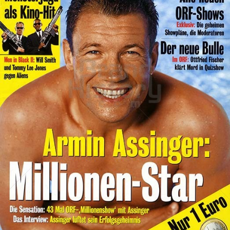
tv-media
Verlagsgruppe NEWS Gesellschaft m.b.H.
2002
Bild-ID: 73889