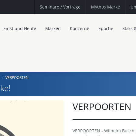
Seminare
/ Vorträge
Mythos Marke
Un
Einst und Heute
Marken
Konzerne
Epoche
Stars 
VERPOORTEN
ke!
VERPOORTEN
VERPOORTEN - Wilhelm Busch · 