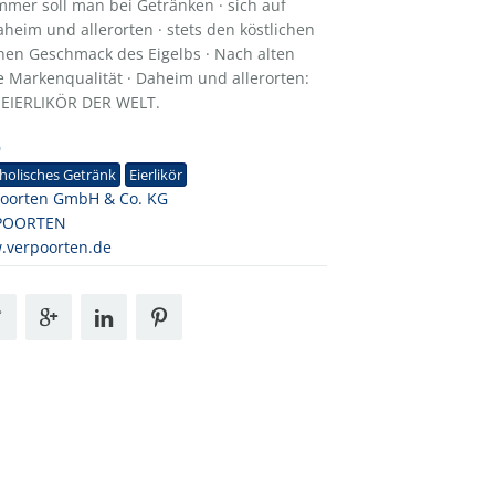
mmer soll man bei Getränken · sich auf
aheim und allerorten · stets den köstlichen
inen Geschmack des Eigelbs · Nach alten
e Markenqualität · Daheim und allerorten:
 EIERLIKÖR DER WELT.
9
holisches Getränk
Eierlikör
oorten GmbH & Co. KG
POORTEN
.verpoorten.de