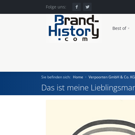
Folge uns:
Best of
Sie befinden sich:
Home
Verpoorten GmbH & Co. KG
Das ist meine Lieblingsmar
Home
Einst und Heute
Marken