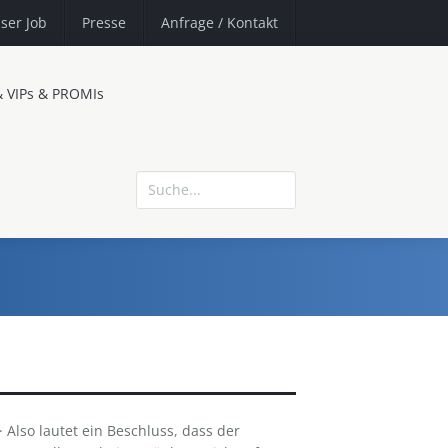
ser Job
Presse
Anfrage
/ Kontakt
& VIPs & PROMIs
Also lautet ein Beschluss, dass der