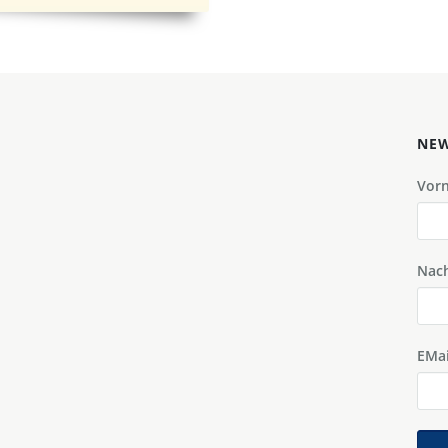
NEW
Vor
Nac
EMai