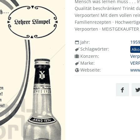
Mensch was lernen muss . . . I
Qualität beschränken! Trinkt d
Verpoorten! Mit dem vollen re
Familienrezepten · Hochwertig
Verpoorten · MEISTGEKAUFTER
Jahr:
195
Schlagwörter:
Alko
Konzern:
Verp
Marke:
VER
Webseite:
www