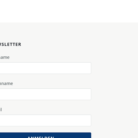
SLETTER
name
hname
l