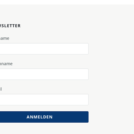
SLETTER
name
hname
l
ANMELDEN