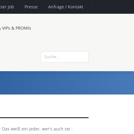
ser Job
Presse
Anfrage
/ Kontakt
& VIPs & PROMIs
as weiß ein jeder, wer's auch sei ·