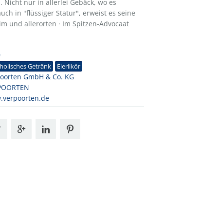
 Nicht nur in allerlei Gebäck, wo es
ch in "flüssiger Statur", erweist es seine
im und allerorten · Im Spitzen-Advocaat
0
holisches Getränk
Eierlikör
oorten GmbH & Co. KG
POORTEN
.verpoorten.de