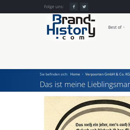
Folge uns:
Best of
Sie befinden sich:
Home
Verpoorten GmbH & Co. KG
Das ist meine Lieblingsmar
Home
Einst und Heute
Marken