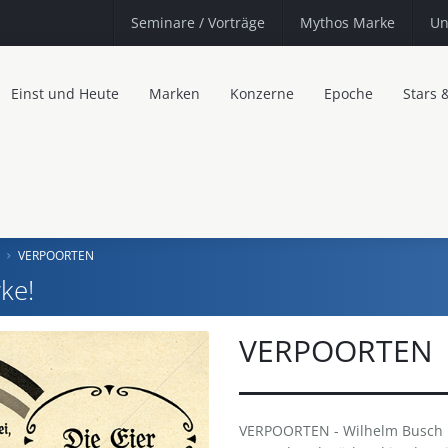
Seminare
/ Vorträge
Mythos Marke
Un
Einst und Heute
Marken
Konzerne
Epoche
Stars 
VERPOORTEN
ke!
VERPOORTEN
VERPOORTEN - Wilhelm Busch · D