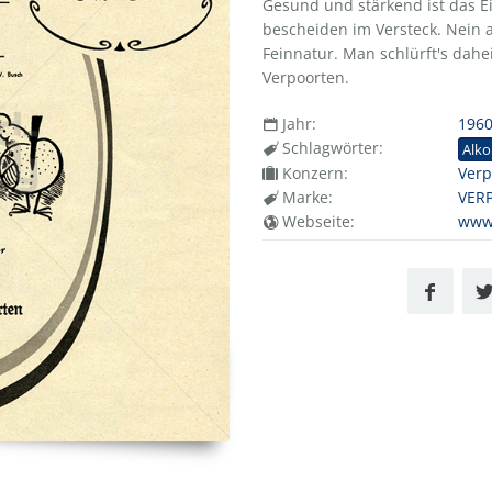
Gesund und stärkend ist das Ei.
bescheiden im Versteck. Nein au
Feinnatur. Man schlürft's dahe
Verpoorten.
Jahr:
196
Schlagwörter:
Alko
Konzern:
Verp
Marke:
VER
Webseite:
www