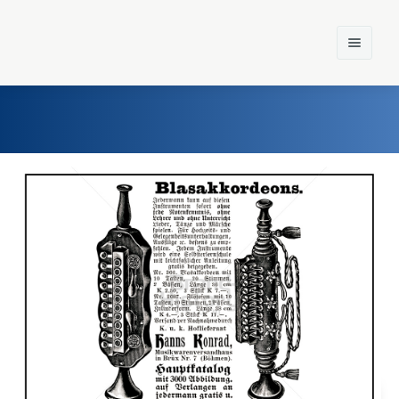
Home
Einst und Heute
Marken
Konzerne
Epoche