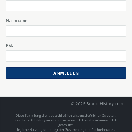
Nachname
EMail
ANMELDEN
© 2026 Brand-History.com
Diese Sammlung dient ausschließlich wissenschaftlichen Zwecken.
Sämtliche Abbildungen sind urheberrechtlich und markenrechtlich
geschützt.
Jegliche Nutzung unterliegt der Zustimmung der Rechteinhaber.