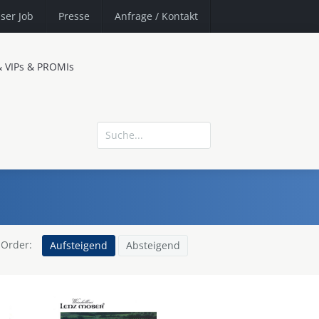
ser Job
Presse
Anfrage
/ Kontakt
& VIPs & PROMIs
Order:
Aufsteigend
Absteigend