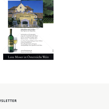
LENZ MOSER
Weinkellerei Lenz
Moser AG, 3495
Rohrendorf bei Krems
2003
Bild-ID: 18694
SLETTER