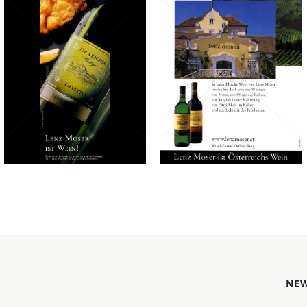
LENZ MOSER
LENZ MOSER
Weinkellerei Lenz
Weinkellerei Lenz
Moser AG, 3495
Moser AG, 3495
Rohrendorf bei Krems
Rohrendorf bei Krems
2003
1996
Bild-ID: 32721
Bild-ID: 33259
NEW