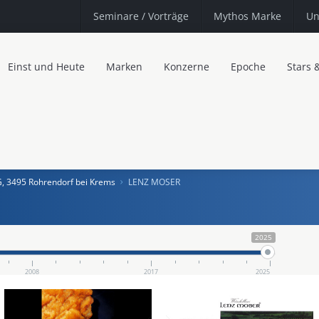
Seminare
/ Vorträge
Mythos Marke
Un
Einst und Heute
Marken
Konzerne
Epoche
Stars 
G, 3495 Rohrendorf bei Krems
LENZ MOSER
2025
2008
2017
2025