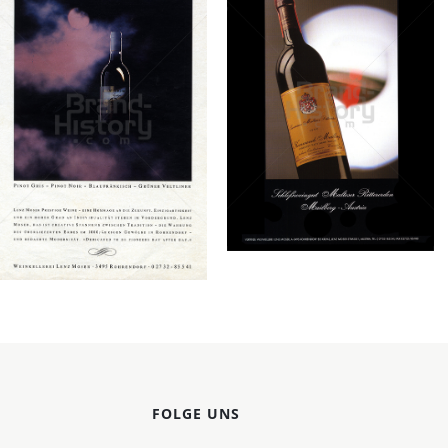
Konzerne
Epoche
LENZ MOSER
LENZ MOSER
Weinkellerei Lenz
Weinkellerei Lenz
Moser AG, 3495
Moser AG, 3495
Rohrendorf bei Krems
Rohrendorf bei Krems
1994
1991
Bild-ID: 68997
Bild-ID: 72901
FOLGE UNS