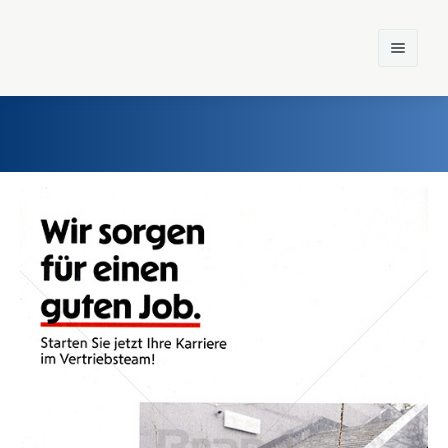
Home
Einst und Heute
Marken
Konzerne
Epoche