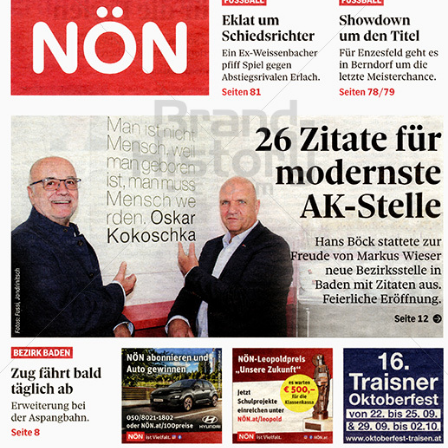
EDITION BÖCK - zitate.at gmbh
EDITION BÖCK - zitate.at gmbh
2022
Bild-ID: 74353