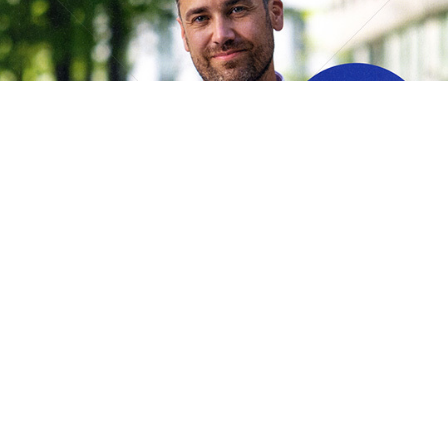
donau VERSICHERUNG
WIENER STÄDTISCHE VERSICHERUNG AG Vienna Insurance
Group
2022
Bild-ID: 74050