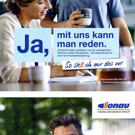
donau VERSICHERUNG
WIENER STÄDTISCHE VERSICHERUNG AG Vienna Insurance
Group
2022
Bild-ID: 74049