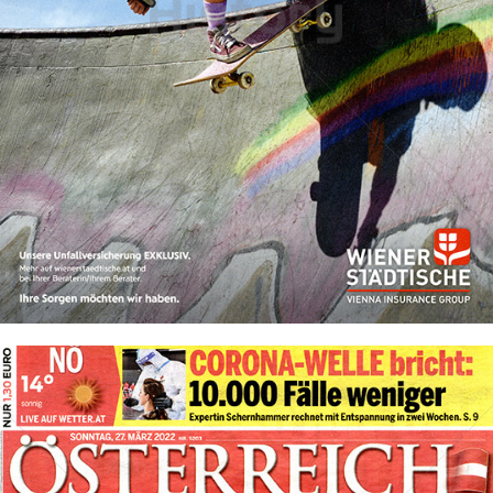
Wiener Städtische Versicherung
WIENER STÄDTISCHE VERSICHERUNG AG Vienna Insurance
Group
2022
Bild-ID: 73964