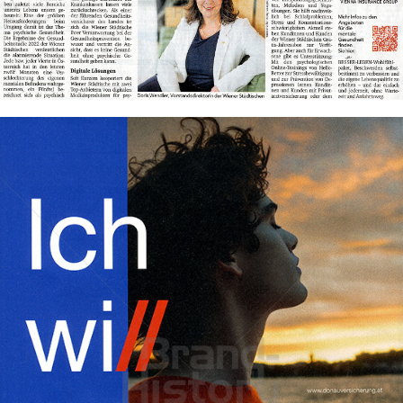
Wiener Städtische Versicherung
WIENER STÄDTISCHE VERSICHERUNG AG Vienna Insurance
Group
Bild-ID: 74197
2022
donau VERSICHERUNG