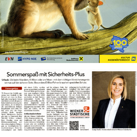
Bild-ID: 73951
Wiener Städtische Versicherung
WIENER STÄDTISCHE VERSICHERUNG AG Vienna Insurance
Group
Bild-ID: 73961
2022