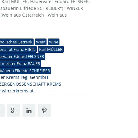
L, Karl MÜLLER, Hauervater Eduard FELSNER,
tsbäuerin Elfriede SCHREIBER") · WINZER
l (Wein aus Österreich · Wein aus
1
holisches Getränk
Wein
Wine
onalrat Franz HIETL
Karl MÜLLER
ervater Eduard FELSNER
ermeister Franz BAUER
bäuerin Elfriede SCHREIBER
zer Krems reg. GenmbH
ZERGENOSSENSCHAFT KREMS
.winzerkrems.at