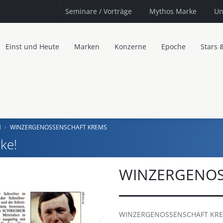
Seminare
/ Vorträge
Mythos Marke
Un
Einst und Heute
Marken
Konzerne
Epoche
Stars 
H
WINZERGENOSSENSCHAFT KREMS
ke!
WINZERGENOS
WINZERGENOSSENSCHAFT KREMS 