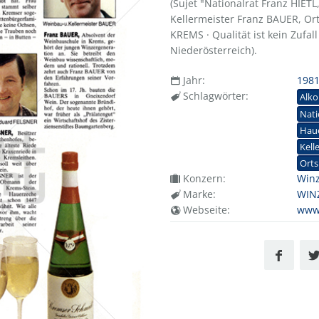
(Sujet "Nationalrat Franz HIET
Kellermeister Franz BAUER, Or
KREMS · Qualität ist kein Zufal
Niederösterreich).
Jahr:
198
Schlagwörter:
Alko
Nati
Hau
Kell
Orts
Konzern:
Win
Marke:
WIN
Webseite:
www