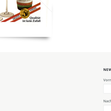
NEW
Vor
Nac