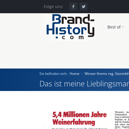
Folge uns:
Best of
Sie befinden sich:
Home
Winzer Krems reg. Genmb
Das ist meine Lieblingsmar
Home
Einst und Heute
Marken