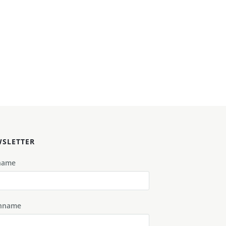
SLETTER
name
hname