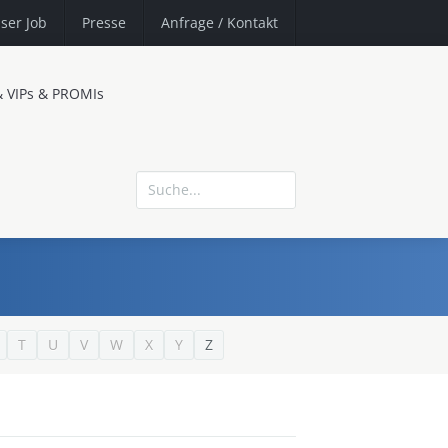
ser Job
Presse
Anfrage
/ Kontakt
& VIPs & PROMIs
T
U
V
W
X
Y
Z