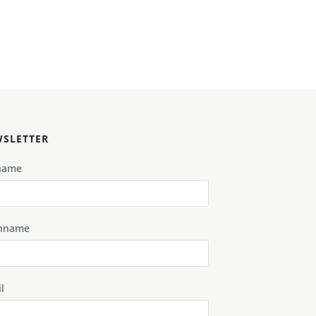
SLETTER
name
hname
l