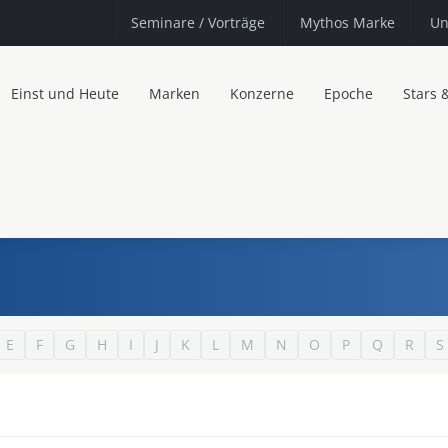
Seminare
/ Vorträge
Mythos Marke
Un
Einst und Heute
Marken
Konzerne
Epoche
Stars 
E
F
G
H
I
J
K
L
M
N
O
P
Q
R
S