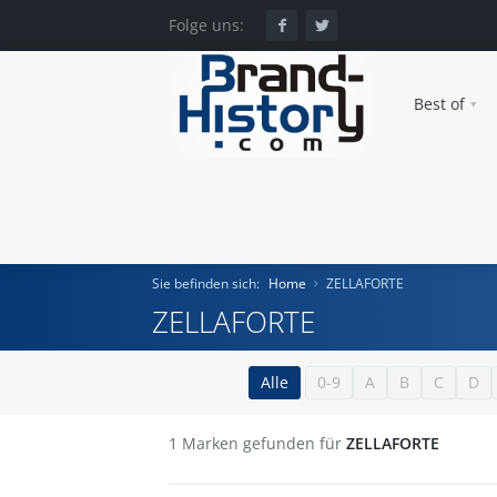
Folge uns:
Best of
Sie befinden sich:
Home
ZELLAFORTE
ZELLAFORTE
Home
Alle
0-9
A
B
C
D
Einst und Heute
1
Marken gefunden für
ZELLAFORTE
Marken