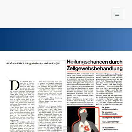
Home
Einst und Heute
Marken
Konzerne
Epoche