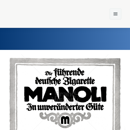
Home
Einst und Heute
Marken
Konzerne
Epoche