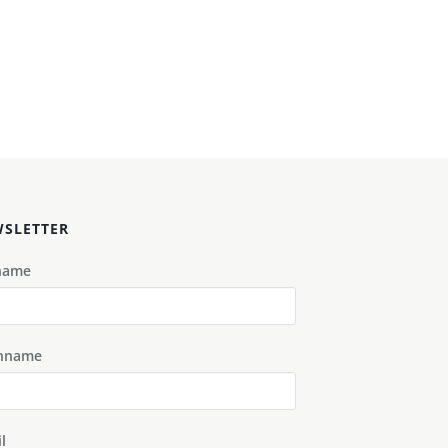
SLETTER
name
hname
l