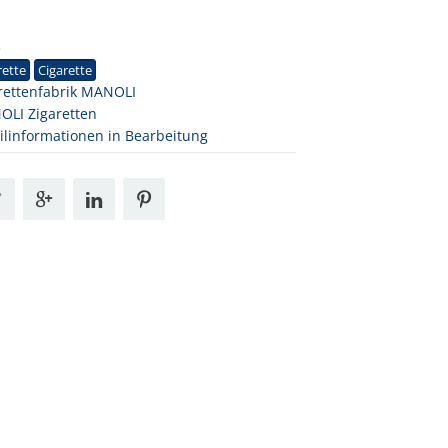
3
rette
Cigarette
rettenfabrik MANOLI
LI Zigaretten
ilinformationen in Bearbeitung