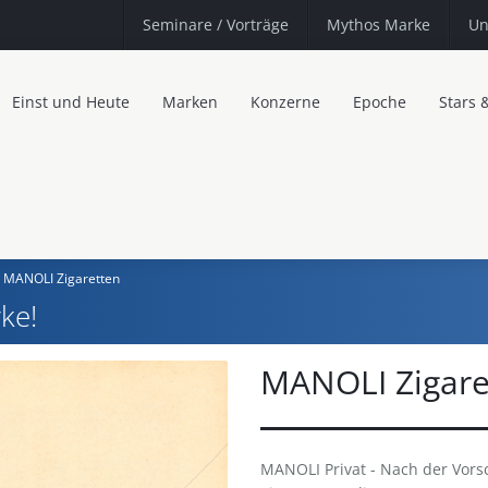
Seminare
/ Vorträge
Mythos Marke
Un
Einst und Heute
Marken
Konzerne
Epoche
Stars 
MANOLI Zigaretten
ke!
MANOLI Zigare
MANOLI Privat - Nach der Vor