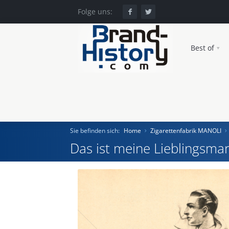
Folge uns:
Best of
Sie befinden sich:
Home
Zigarettenfabrik MANOLI
Das ist meine Lieblingsmar
Home
Einst und Heute
Marken