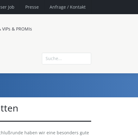
ser Job
Presse
Anfrage
/ Kontakt
& VIPs & PROMIs
tten
schlußrunde haben wir eine besonders gute