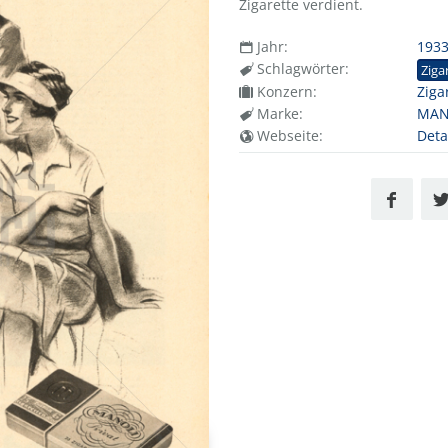
Zigarette verdient.
Jahr:
193
Schlagwörter:
Ziga
Konzern:
Ziga
Marke:
MANO
Webseite:
Deta