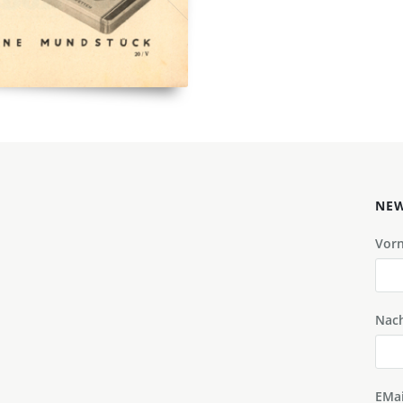
NEW
Vor
Nac
EMai