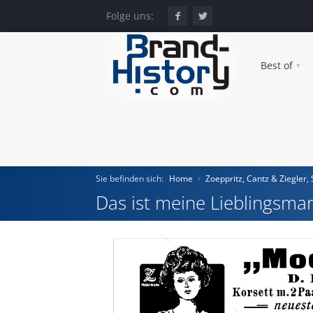
Folge uns:
Best of
Sie befinden sich:
Home
Zoeppritz, Cantz & Ziegler, 
Das ist meine Lieblingsmar
Home
Einst und Heute
Marken