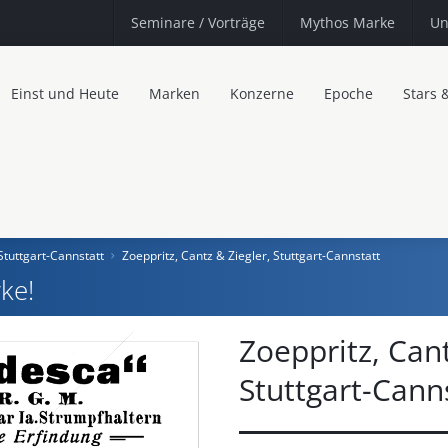
Seminare
/ Vorträge
Mythos Marke
Un
Einst und Heute
Marken
Konzerne
Epoche
Stars 
Stuttgart-Cannstatt
Zoeppritz, Cantz & Ziegler, Stuttgart-Cannstatt
ke!
Zoeppritz, Cant
Stuttgart-Cann