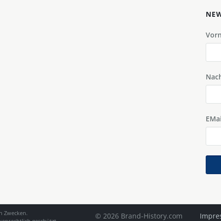
NEW
Vor
Nac
EMai
en Zwecken.
© 2026 Brand-History.com
Impre
enrechtlich geschützt.