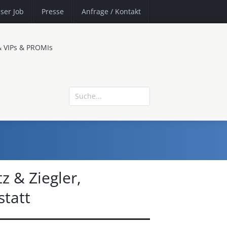
ser Job
Presse
Anfrage
/ Kontakt
& VIPs & PROMIs
z & Ziegler,
statt