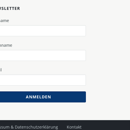
SLETTER
name
hname
l
ANMELDEN
ssum & Datenschutzerklärung
Kontakt