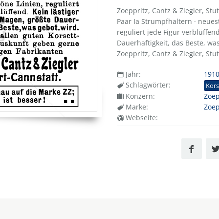
Zoeppritz, Cantz & Ziegler, Stu
Paar Ia Strumpfhaltern · neues
reguliert jede Figur verblüffen
Dauerhaftigkeit, das Beste, was
Zoeppritz, Cantz & Ziegler, Stu
Jahr:
191
Schlagwörter:
Kors
Konzern:
Zoep
Marke:
Zoep
Webseite: