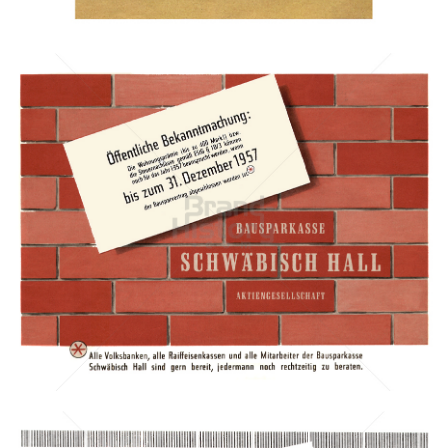
Bild-ID: 43115
BAUSPARKASSE SCHWÄBISCH HALL
Bausparkasse Schwäbisch Hall AG
1958
Bild-ID: 7155