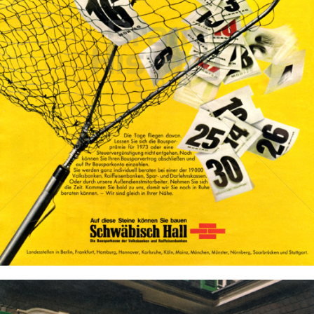
BAUSPARKASSE SCHWÄBISCH HALL
Bausparkasse Schwäbisch Hall AG
1973
Bild-ID: 12546