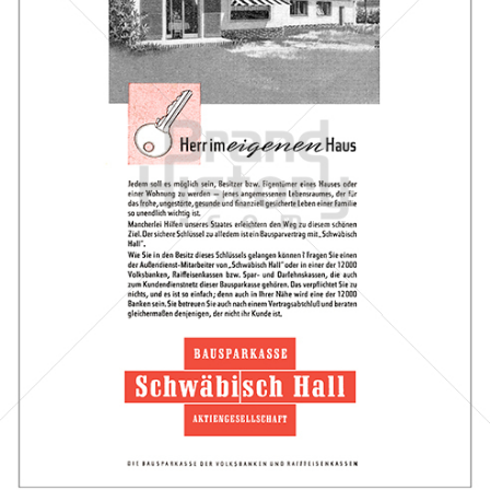
BAUSPARKASSE SCHWÄBISCH HALL
Bausparkasse Schwäbisch Hall AG
1961