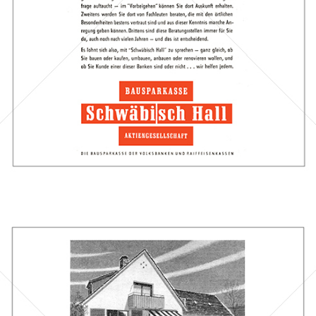
Bausparkasse Schwäbisch Hall AG
1961
Bild-ID: 43907