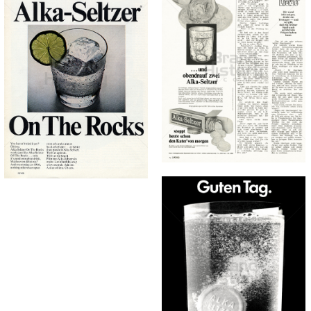
Alka-Seltzer
Alka-Seltzer
Bayer Austria
Bayer Austria
Ges.m.b.H.
Ges.m.b.H.
1967
1966
Bild-ID: 13925
Bild-ID: 73528
Alka-Seltzer
Bayer Austria
Ges.m.b.H.