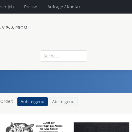
ser Job
Presse
Anfrage
/ Kontakt
& VIPs & PROMIs
Order:
Aufsteigend
Absteigend