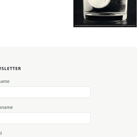
1975
Bild-ID: 73922
SLETTER
name
hname
l