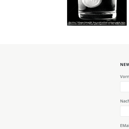
1975
Bild-ID: 503
NEW
Vor
Nac
EMai