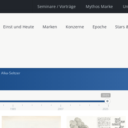
Seminare
/ Vorträge
Mythos Marke
Un
Einst und Heute
Marken
Konzerne
Epoche
Stars 
Alka-Seltzer
2025
1989
2007
2025