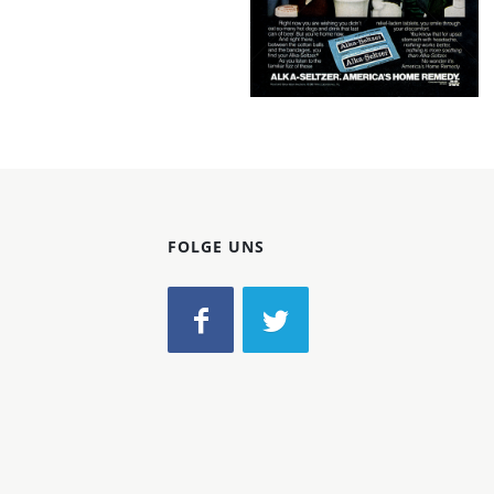
Ges.m.b.H.
1981
Bild-ID: 20635
FOLGE UNS