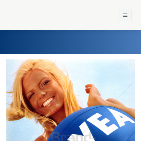
Home
Einst und Heute
Marken
Konzerne
Epoche