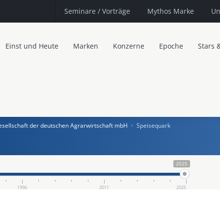
Seminare
/ Vorträge
Mythos Marke
Un
Einst und Heute
Marken
Konzerne
Epoche
Stars 
sellschaft der deutschen Agrarwirtschaft mbH
Speisequark
2025
1996
2011
2025