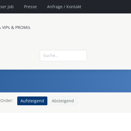
ser Job
Presse
Anfrage
/ Kontakt
& VIPs & PROMIs
Order:
Aufsteigend
Absteigend