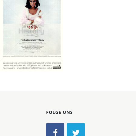
Konzerne
Epoche
Speisequark
CMA Centrale
Marketing-Gesellschaft
der deutschen
Agrarwirtschaft mbH
1967
Bild-ID: 12860
FOLGE UNS