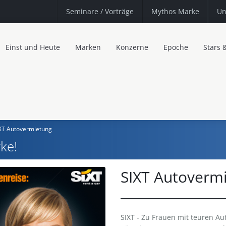
Seminare
/ Vorträge
Mythos Marke
Un
Einst und Heute
Marken
Konzerne
Epoche
Stars 
XT Autovermietung
ke!
SIXT Autoverm
SIXT - Zu Frauen mit teuren Au