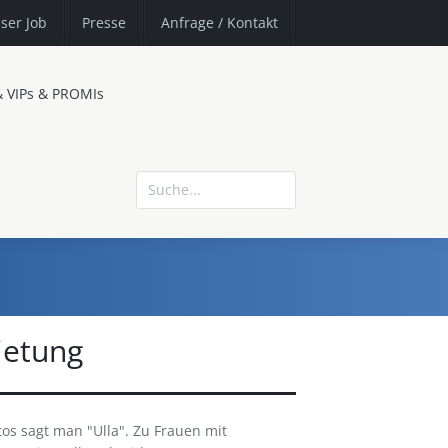
ser Job
Presse
Anfrage
/ Kontakt
& VIPs & PROMIs
ietung
tos sagt man "Ulla". Zu Frauen mit