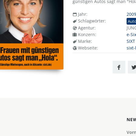
günstigen Autos sagt man "Hola
Jahr:
200
Schlagwörter:
Aut
Agentur:
JUNG
Konzern:
e-Si
Marke:
SIXT
Webseite:
sixt
NEW
Vor