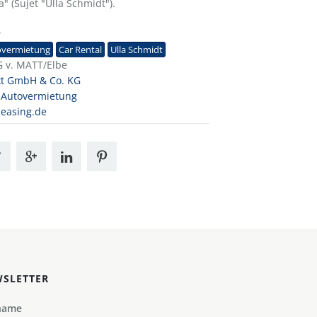
" (Sujet "Ulla Schmidt").
9
overmietung
Car Rental
Ulla Schmidt
 v. MATT/Elbe
xt GmbH & Co. KG
 Autovermietung
-leasing.de
SLETTER
name