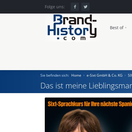
Folge uns:
Best of
Sie befinden sich:
Home
e-Sixt GmbH & Co. KG
SI
Das ist meine Lieblingsmar
Home
Einst und Heute
Marken