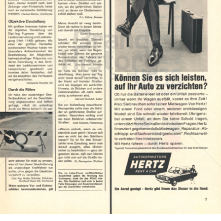
HERTZ
Hertz Autovermietung GmbH, 65760 Eschborn
1966
Bild-ID: 1885