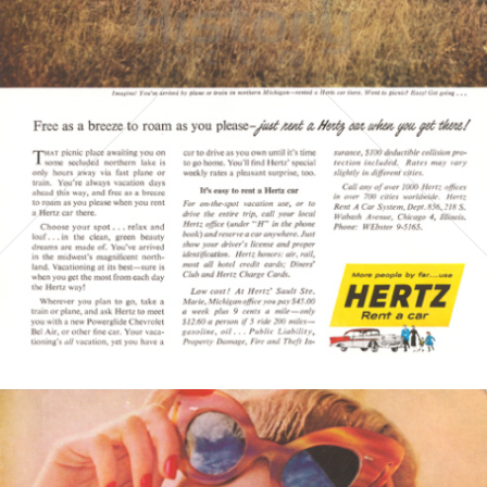
HERTZ
Hertz Autovermietung GmbH, 65760 Eschborn
1956
Bild-ID: 3540