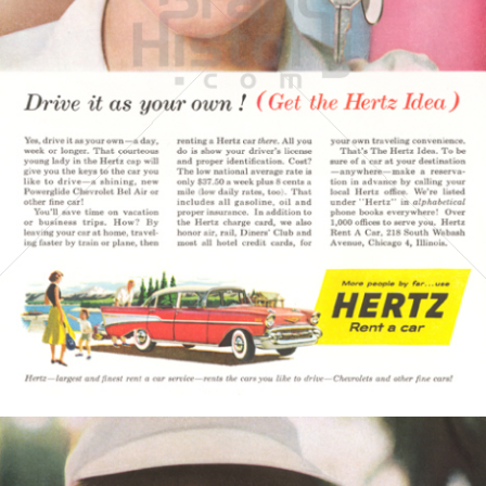
HERTZ
Hertz Autovermietung GmbH, 65760 Eschborn
1957
Bild-ID: 3579