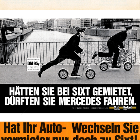
Bild-ID: 2682
SIXT Autovermietung
e-Sixt GmbH & Co. KG
1990
Bild-ID: 69350