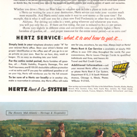
HERTZ
Hertz Autovermietung GmbH, 65760 Eschborn
1955
Bild-ID: 3513