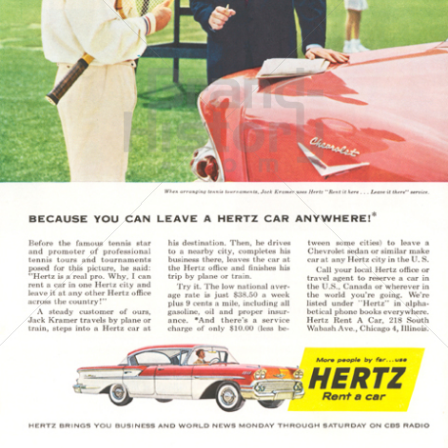
HERTZ
Hertz Autovermietung GmbH, 65760 Eschborn
1958
Bild-ID: 3675