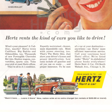
HERTZ
Hertz Autovermietung GmbH, 65760 Eschborn
1957
Bild-ID: 3617