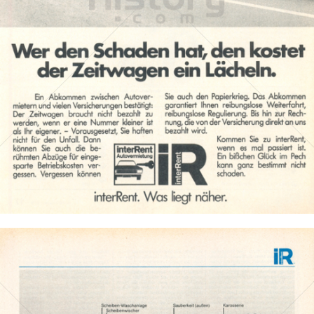
interRent
interRent Immobilien GmbH
1975
Bild-ID: 305