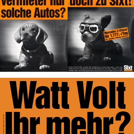
SIXT Autovermietung
e-Sixt GmbH & Co. KG
1996
Bild-ID: 31075