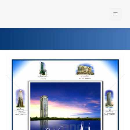
Home
Einst und Heute
Marken
Konzerne
Epoche