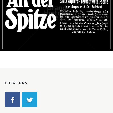
STECKENPFERD-SEIFE
Feinseifen- und Parfumfabriken Bergmann & Co., Radebeul-
Dresden
1912
Bild-ID: 46488
FOLGE UNS