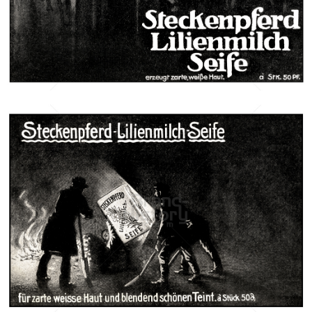
Feinseifen- und Parfumfabriken Bergmann & Co., Radebeul-
Dresden
1911
Bild-ID: 42605
STECKENPFERD-SEIFE
Feinseifen- und Parfumfabriken Bergmann & Co., Radebeul-
Dresden
1911
Bild-ID: 42393