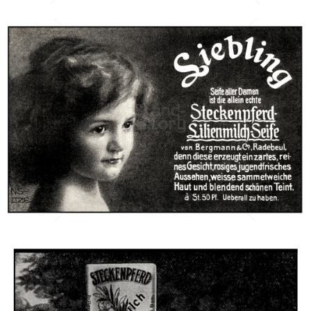
STECKENPFERD-SEIFE
Feinseifen- und Parfumfabriken Bergmann & Co., Radebeul-
Dresden
1911
Bild-ID: 42173