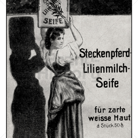
STECKENPFERD-SEIFE
Feinseifen- und Parfumfabriken Bergmann & Co., Radebeul-
Dresden
1911