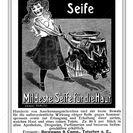
STECKENPFERD-SEIFE
Feinseifen- und Parfumfabriken Bergmann & Co., Radebeul-
Dresden
1910