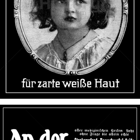
STECKENPFERD-SEIFE
Feinseifen- und Parfumfabriken Bergmann & Co., Radebeul-
Dresden
1912
Bild-ID: 46476