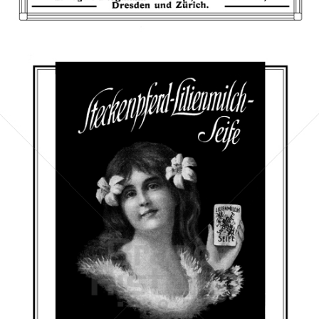
Bild-ID: 66585
STECKENPFERD-SEIFE
Feinseifen- und Parfumfabriken Bergmann & Co., Radebeul-
Dresden