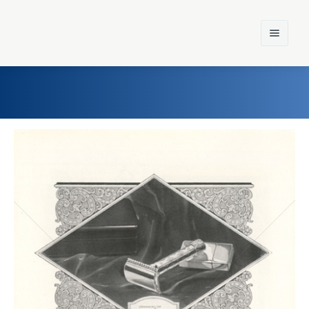
Home
Einst und Heute
Marken
Konzerne
Epoche