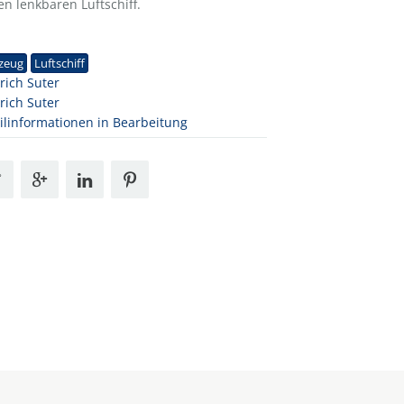
n lenkbaren Luftschiff.
1
zeug
Luftschiff
rich Suter
rich Suter
ilinformationen in Bearbeitung