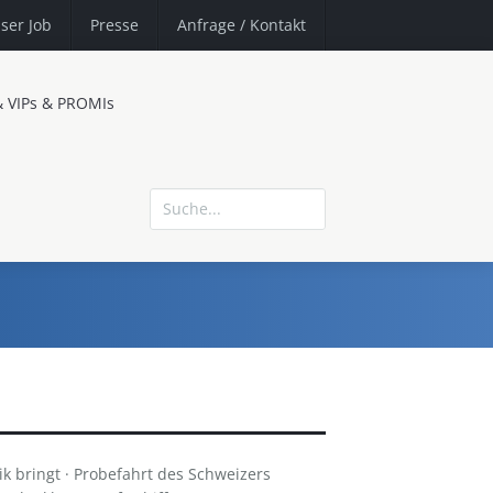
ser Job
Presse
Anfrage
/ Kontakt
& VIPs & PROMIs
ik bringt · Probefahrt des Schweizers