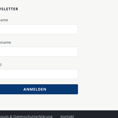
SLETTER
name
hname
l
ANMELDEN
ssum & Datenschutzerklärung
Kontakt