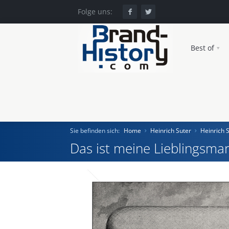
Folge uns:
Best of
Sie befinden sich:
Home
Heinrich Suter
Heinrich 
Das ist meine Lieblingsmar
Home
Einst und Heute
Marken