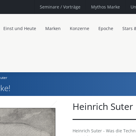
Seminare
/ Vorträge
Mythos Marke
Un
Einst und Heute
Marken
Konzerne
Epoche
Stars 
Suter
ke!
Heinrich Suter
Heinrich Suter - Was die Techn