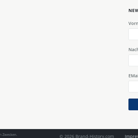
NEW
Vor
Nac
EMai
en Zwecken.
© 2026 Brand-History.com
Impre