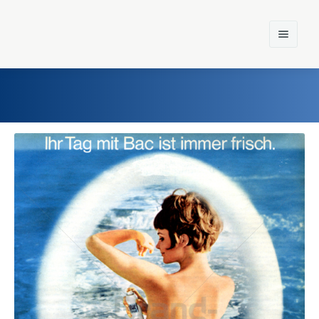
Home
Einst und Heute
Marken
Konzerne
Epoche