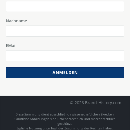
Nachname
EMail
ANMELDEN
© 2026 Brand-History.com
Diese Sammlung dient ausschließlich wissenschaftlichen Zwecken.
Sämtliche Abbildungen sind urheberrechtlich und markenrechtlich
geschützt.
Jegliche Nutzung unterliegt der Zustimmung der Rechteinhaber.