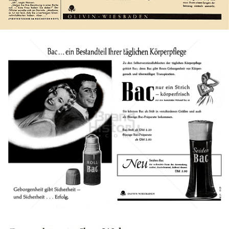
Bild-ID: 7732
Bac
Henkel Central Eastern Europe GmbH
1959
Bild-ID: 1083