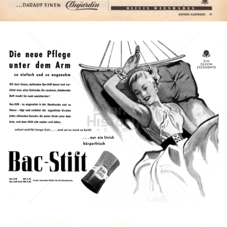
Bild-ID: 1326
Bac
Henkel Central Eastern Europe GmbH
1953
Bild-ID: 1467