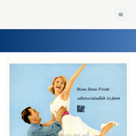
Home
Einst und Heute
Marken
Konzerne
Epoche