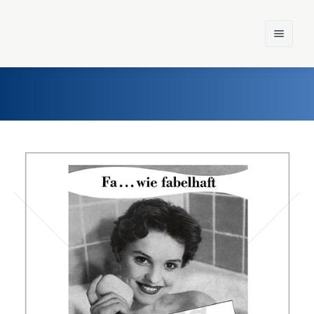
Home
Einst und Heute
Marken
Konzerne
Epoche