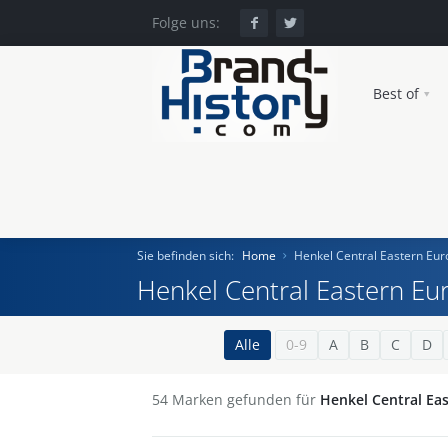
Folge uns:
Best of
Sie befinden sich:
Home
Henkel Central Eastern E
Henkel Central Eastern E
Home
Alle
0-9
A
B
C
D
Einst und Heute
54
Marken gefunden für
Henkel Central E
Marken