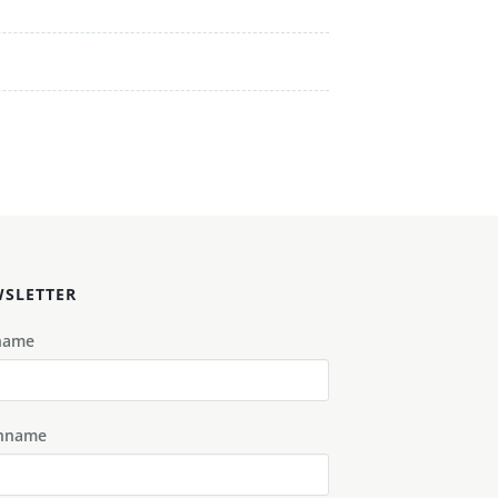
SLETTER
name
hname