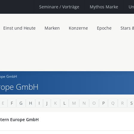
Seminare
/ Vorträge
Mythos Marke
Un
Einst und Heute
Marken
Konzerne
Epoche
Stars 
urope GmbH
urope GmbH
E
F
G
H
I
J
K
L
M
N
O
P
Q
R
S
astern Europe GmbH