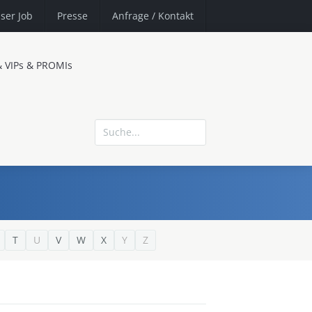
ser Job
Presse
Anfrage
/ Kontakt
& VIPs & PROMIs
T
U
V
W
X
Y
Z