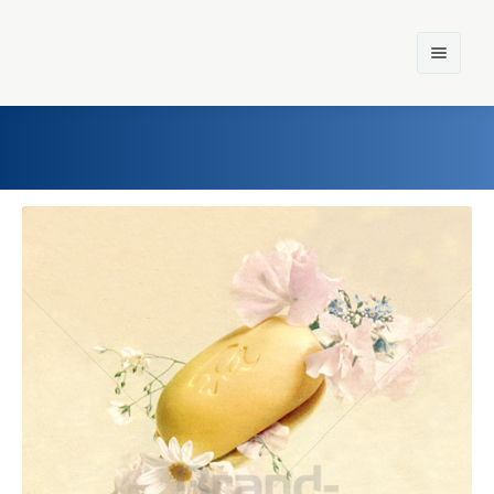
Home
Einst und Heute
Marken
Konzerne
Epoche