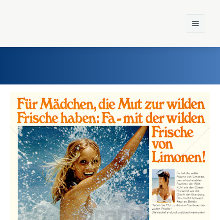
Home
Einst und Heute
Marken
Konzerne
Epoche