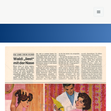
Home
Einst und Heute
Marken
Konzerne
Epoche