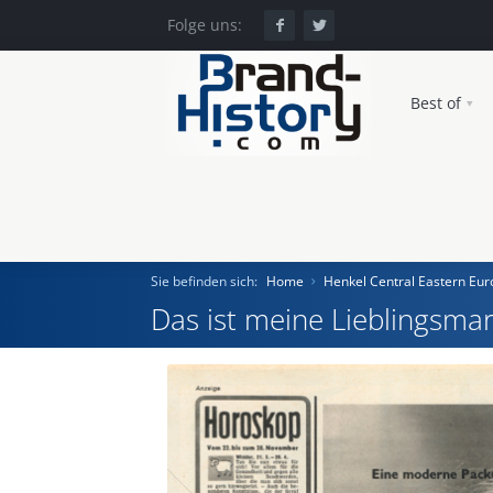
Folge uns:
Best of
Sie befinden sich:
Home
Henkel Central Eastern E
Das ist meine Lieblingsmar
Home
Einst und Heute
Marken