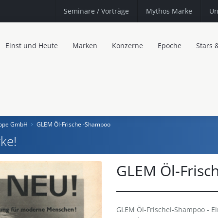
Seminare
/ Vorträge
Mythos Marke
Un
Einst und Heute
Marken
Konzerne
Epoche
Stars 
urope GmbH
GLEM Öl-Frischei-Shampoo
ke!
GLEM Öl-Frisc
GLEM Öl-Frischei-Shampoo - E