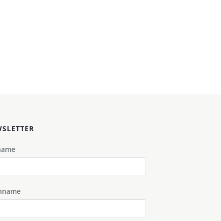
SLETTER
name
hname