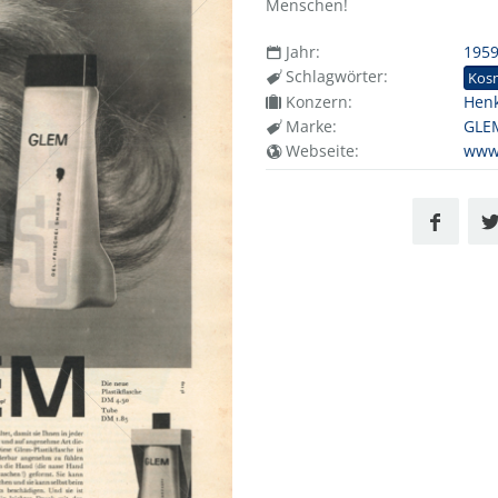
Menschen!
Jahr:
195
Schlagwörter:
Kos
Konzern:
Henk
Marke:
GLEM
Webseite:
www