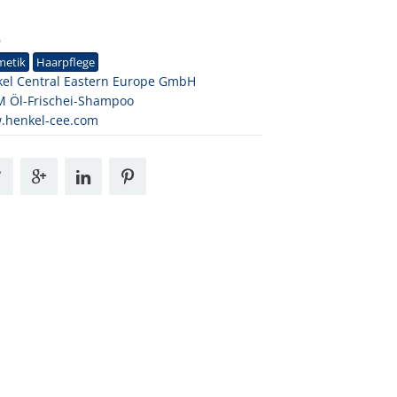
9
metik
Haarpflege
el Central Eastern Europe GmbH
 Öl-Frischei-Shampoo
.henkel-cee.com