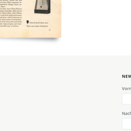
NEW
Vor
Nac