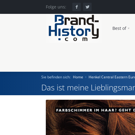
Folge uns:
Best of
Sie befinden sich:
Home
Henkel Central Eastern E
Das ist meine Lieblingsmar
Home
Einst und Heute
Marken