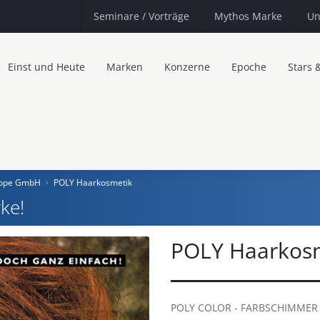
Seminare
/ Vorträge
Mythos Marke
Un
Einst und Heute
Marken
Konzerne
Epoche
Stars 
urope GmbH
POLY Haarkosmetik
ke!
POLY Haarkos
POLY COLOR - FARBSCHIMMER 