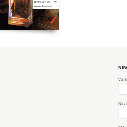
NEW
Vor
Nac