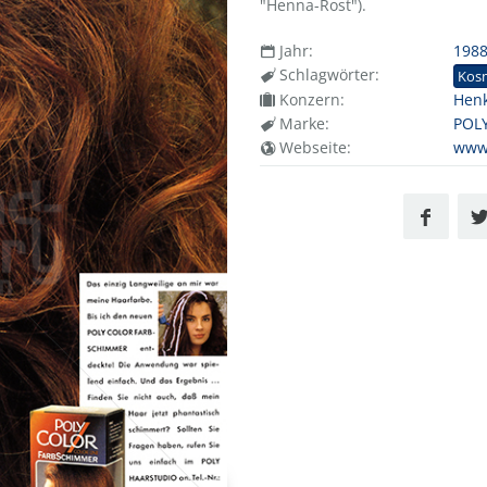
"Henna-Rost").
Jahr:
198
Schlagwörter:
Kos
Konzern:
Henk
Marke:
POLY
Webseite:
www