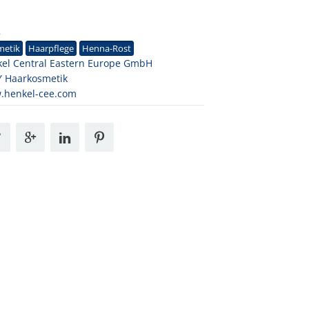
8
metik
Haarpflege
Henna-Rost
el Central Eastern Europe GmbH
 Haarkosmetik
.henkel-cee.com