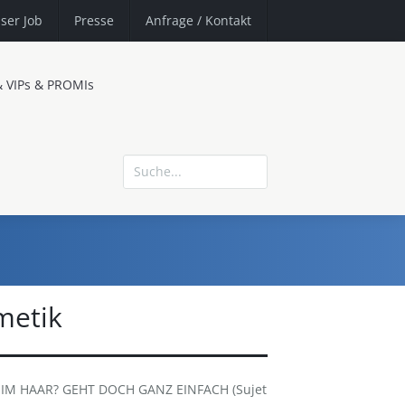
ser Job
Presse
Anfrage
/ Kontakt
& VIPs & PROMIs
metik
IM HAAR? GEHT DOCH GANZ EINFACH (Sujet