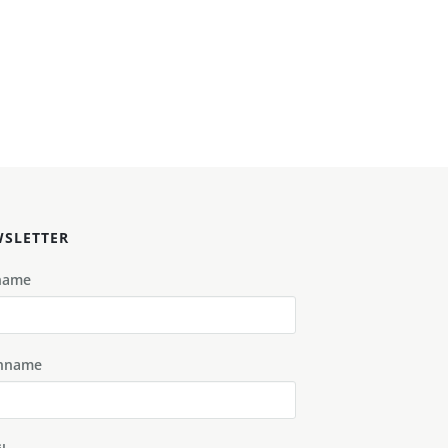
SLETTER
name
hname