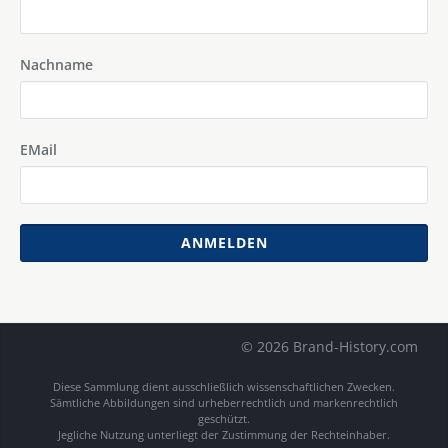
Nachname
EMail
ANMELDEN
© 2026 Brand-History.com
Diese Sammlung dient ausschließlich wissenschaftlichen Zwecken.
Sämtliche Abbildungen sind urheberrechtlich und markenrechtlich
geschützt.
Jegliche Nutzung unterliegt der Zustimmung der Rechteinhaber.