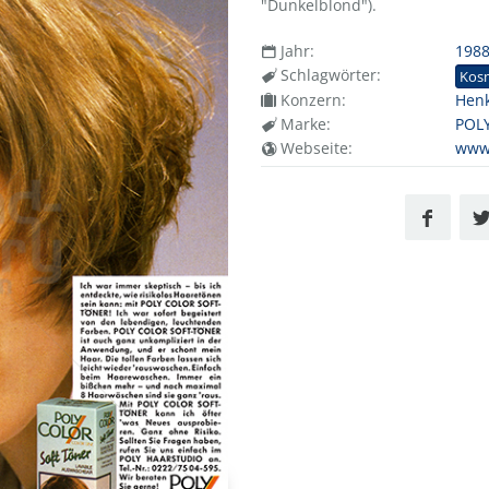
"Dunkelblond").
Jahr:
198
Schlagwörter:
Kos
Konzern:
Henk
Marke:
POLY
Webseite:
www