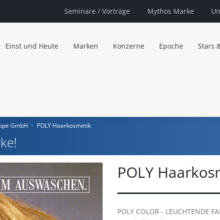
Seminare
/ Vorträge
Mythos Marke
Un
Einst und Heute
Marken
Konzerne
Epoche
Stars 
urope GmbH
POLY Haarkosmetik
ke!
POLY Haarkos
POLY COLOR - LEUCHTENDE F