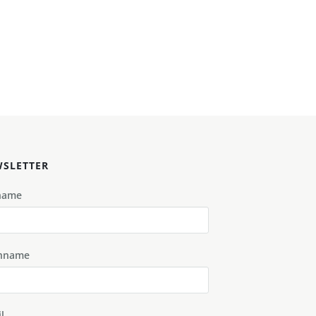
SLETTER
name
hname
l