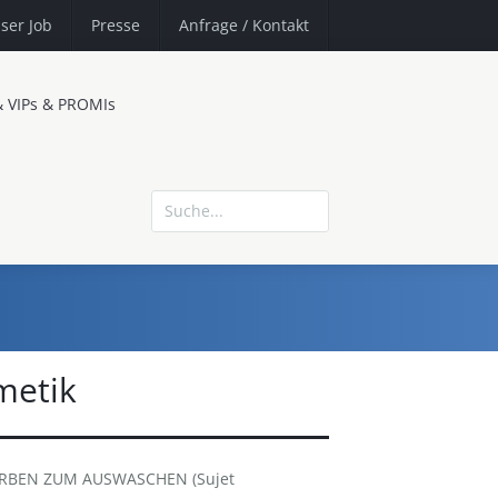
ser Job
Presse
Anfrage
/ Kontakt
& VIPs & PROMIs
metik
ARBEN ZUM AUSWASCHEN (Sujet