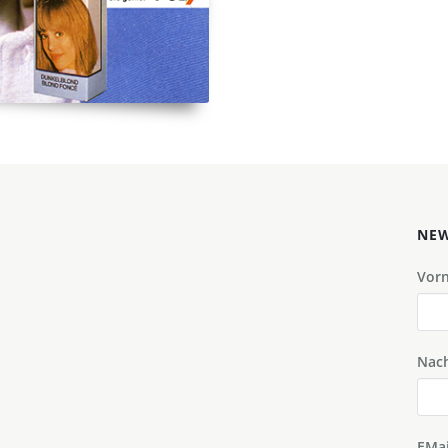
NEW
Vor
Nac
EMai