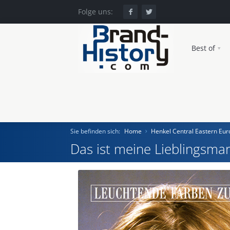
Folge uns:
Best of
Sie befinden sich:
Home
Henkel Central Eastern E
Das ist meine Lieblingsmar
Home
Einst und Heute
Marken