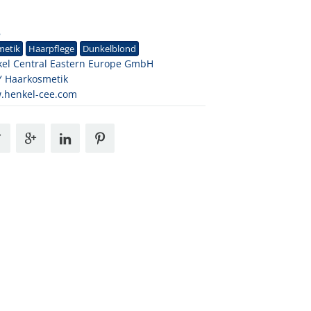
8
metik
Haarpflege
Dunkelblond
el Central Eastern Europe GmbH
 Haarkosmetik
.henkel-cee.com