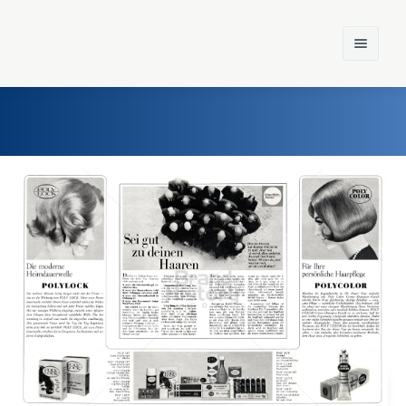
Home
Einst und Heute
Marken
Konzerne
Epoche