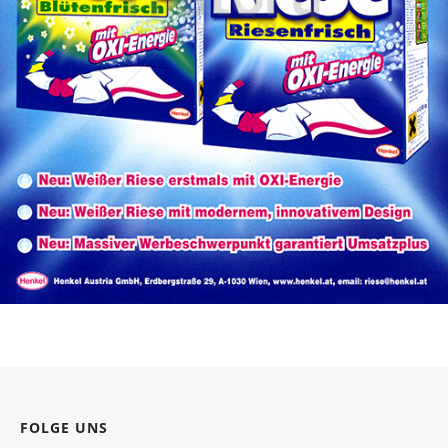
Weisser Riese
Henkel Central Eastern Europe GmbH
2004
Bild-ID: 30573
FOLGE UNS