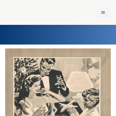
Home
Einst und Heute
Marken
Konzerne
Epoche