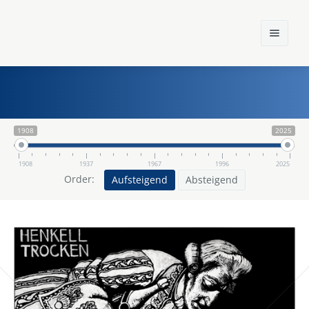
1908
2025
Home
Einst und Heute
1908
1937
1967
1996
2025
Order:
Aufsteigend
Absteigend
Marken
Konzerne
Epoche