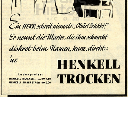
HENKELL Sekt
Henkell & Co. Sektkellerei KG
1937
Bild-ID: 74002