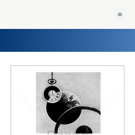
Home
Einst und Heute
Marken
Konzerne
Epoche